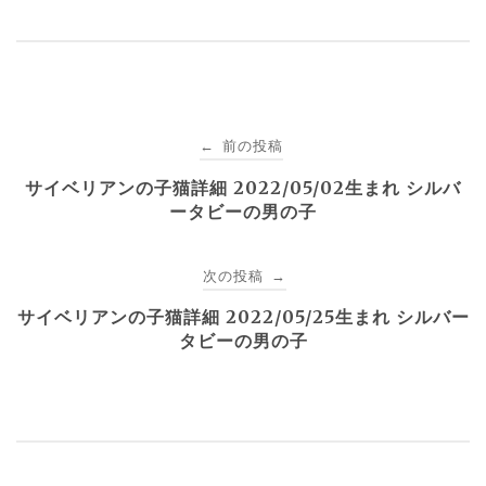
ク
e
し
b
て
o
T
o
w
k
i
で
t
共
t
有
e
す
r
る
投
で
に
前の投稿
←
共
は
有
ク
(
リ
サイベリアンの子猫詳細 2022/05/02生まれ シルバ
稿
新
ッ
し
ク
ータビーの男の子
い
し
ウ
て
ナ
ィ
く
ン
だ
ド
さ
次の投稿
→
ウ
い
で
(
ビ
開
新
サイベリアンの子猫詳細 2022/05/25生まれ シルバー
き
し
ま
い
タビーの男の子
す
ウ
ゲ
)
ィ
ン
ド
ウ
ー
で
開
き
ま
す
シ
)