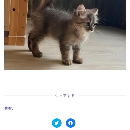
シェアする
共有:
ク
F
リ
a
ッ
c