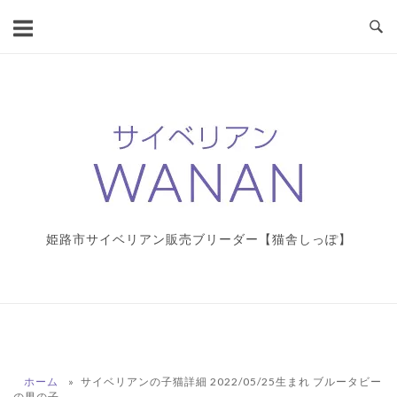
コ
ン
テ
ン
ツ
ホ
へ
ー
ス
ム
キ
ッ
プ
姫路市サイベリアン販売ブリーダー【猫舎しっぽ】
ホーム
»
サイベリアンの子猫詳細 2022/05/25生まれ ブルータビー
の男の子