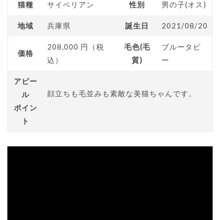
猫種
サイベリアン
性別
男の子(オス)
地域
兵庫県
誕生日
2021/08/20
208,000 円（税
毛色(毛
ブルータビ
価格
込）
質)
ー
アピー
顔立ちも毛並みも素敵な美猫ちゃんです。
ル
ポイン
ト