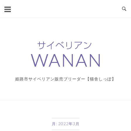
コ
ン
テ
ン
ツ
ホ
へ
ー
ス
ム
キ
ッ
プ
姫路市サイベリアン販売ブリーダー【猫舎しっぽ】
月:
2022年3月