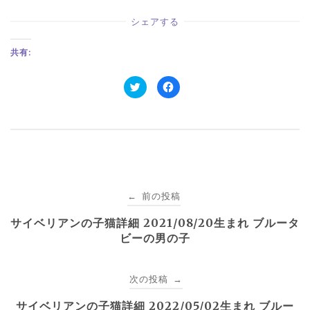
シェアする
共有:
ク
F
リ
a
ッ
c
ク
e
し
b
て
o
T
o
w
k
i
で
t
共
t
有
e
す
r
る
投
で
に
前の投稿
←
共
は
有
ク
(
リ
サイベリアンの子猫詳細 2021/08/20生まれ ブルータ
稿
新
ッ
し
ク
ビーの男の子
い
し
ウ
て
ナ
ィ
く
ン
だ
ド
さ
次の投稿
→
ウ
い
で
(
ビ
開
新
サイベリアンの子猫詳細 2022/05/02生まれ ブルー
き
し