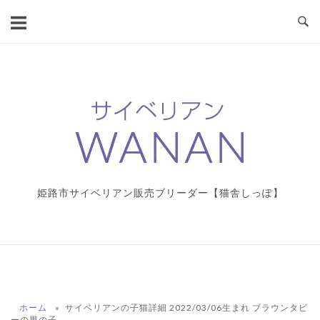
コ
ン
テ
ン
ツ
ホ
へ
ー
ス
ム
キ
ッ
プ
姫路市サイベリアン販売ブリーダー【猫舎しっぽ】
ホーム
»
サイベリアンの子猫詳細 2022/03/06生まれ ブラウンタビ
ーの男の子