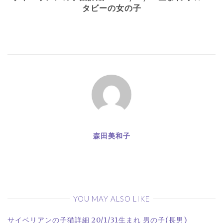
ま
い
タビーの女の子
す
ウ
ゲ
)
ィ
ン
ド
ウ
ー
で
開
き
ま
す
シ
)
ョ
ン
森田美和子
YOU MAY ALSO LIKE
サイベリアンの子猫詳細 20/1/31生まれ 男の子(長男)