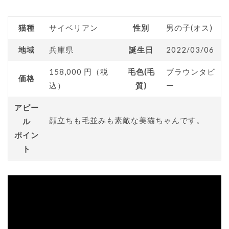
猫種
サイベリアン
性別
男の子(オス)
地域
兵庫県
誕生日
2022/03/06
158,000 円（税
毛色(毛
ブラウンタビ
価格
込）
質)
ー
アピー
顔立ちも毛並みも素敵な美猫ちゃんです。
ル
ポイン
ト