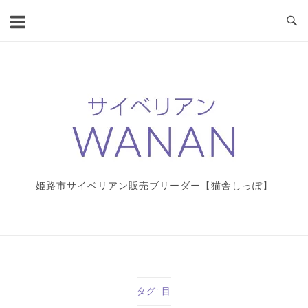
コ
ン
テ
ン
ツ
ホ
へ
ー
ス
ム
キ
ッ
プ
姫路市サイベリアン販売ブリーダー【猫舎しっぽ】
タグ:
目